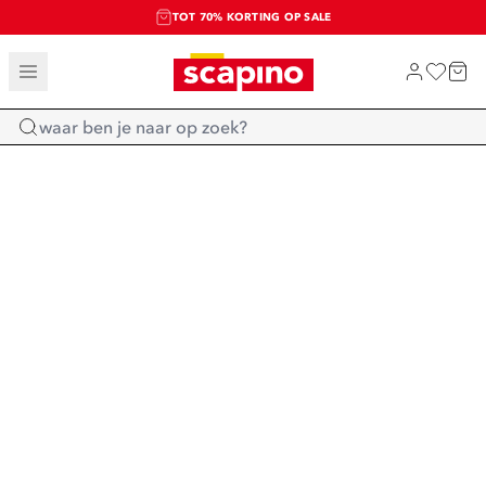
TOT 70% KORTING OP SALE
SALE: LAATSTE KANS!
SHOP NIEUW
Home