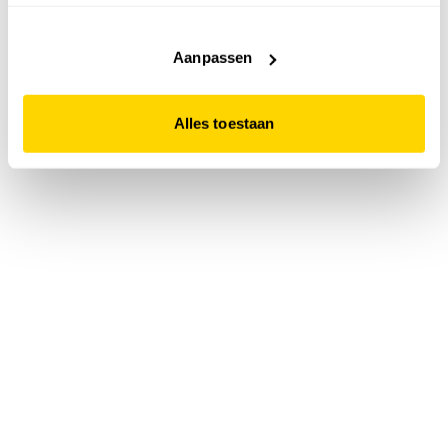
accepteert. Dit doe je door op "Alles toestaan" te klikken.
Liever geen cookies? Hou er dan rekening mee dat de
website niet optimaal functioneert.
Aanpassen
Alles toestaan