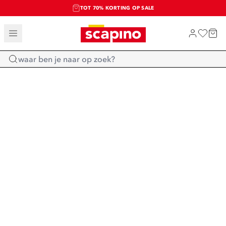
TOT 70% KORTING OP SALE
SALE: LAATSTE KANS!
SHOP NIEUW
Home