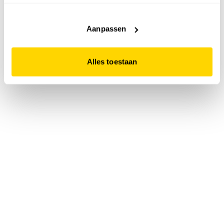
accepteert. Dit doe je door op "Alles toestaan" te klikken.
Liever geen cookies? Hou er dan rekening mee dat de
website niet optimaal functioneert.
Aanpassen
Alles toestaan