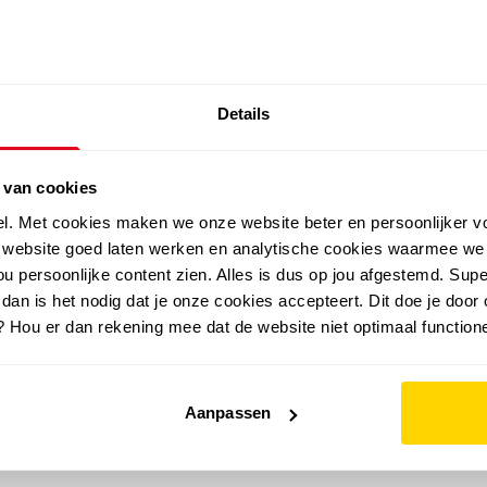
SALE: LAATSTE KANS!
Details
outdoor
zomer
merken
folder
sale
 van cookies
el. Met cookies maken we onze website beter en persoonlijker v
e website goed laten werken en analytische cookies waarmee we
u persoonlijke content zien. Alles is dus op jou afgestemd. Supe
 dan is het nodig dat je onze cookies accepteert. Dit doe je door 
? Hou er dan rekening mee dat de website niet optimaal functione
Aanpassen