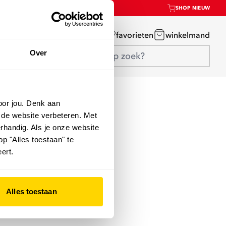
SHOP NIEUW
mijn account
favorieten
winkelmand
Over
oor jou. Denk aan
 de website verbeteren. Met
rhandig. Als je onze website
op "Alles toestaan" te
ert.
Alles toestaan