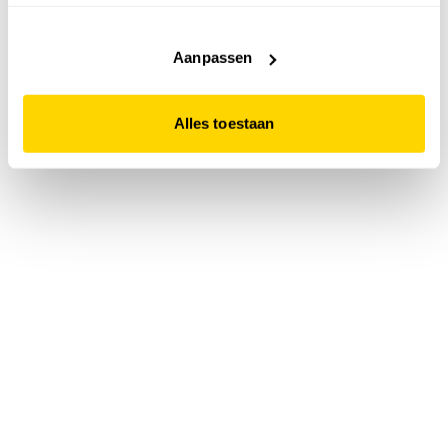
accepteert. Dit doe je door op "Alles toestaan" te klikken.
Liever geen cookies? Hou er dan rekening mee dat de
website niet optimaal functioneert.
Aanpassen
Alles toestaan