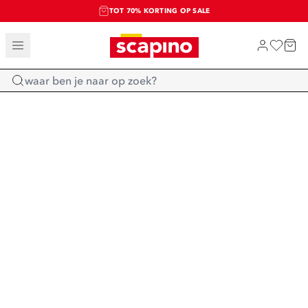
TOT 70% KORTING OP SALE
SALE: LAATSTE KANS!
SHOP NIEUW
Home