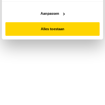
accepteert. Dit doe je door op "Alles toestaan" te klikken.
Liever geen cookies? Hou er dan rekening mee dat de
website niet optimaal functioneert.
Aanpassen
Alles toestaan