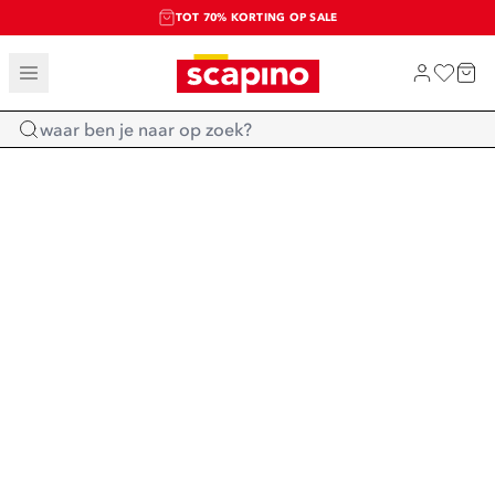
TOT 70% KORTING OP SALE
SALE: LAATSTE KANS!
SHOP NIEUW
Home