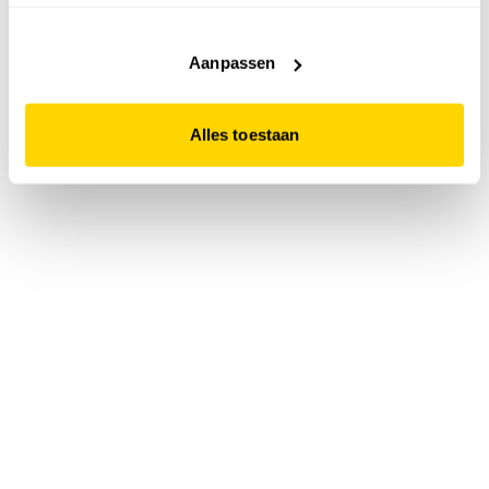
accepteert. Dit doe je door op "Alles toestaan" te klikken.
Liever geen cookies? Hou er dan rekening mee dat de
website niet optimaal functioneert.
Aanpassen
Alles toestaan