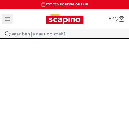
TOT 70% KORTING OP SALE
SALE: LAATSTE KANS!
SHOP NIEUW
Home