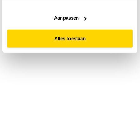
accepteert. Dit doe je door op "Alles toestaan" te klikken.
Liever geen cookies? Hou er dan rekening mee dat de
website niet optimaal functioneert.
Aanpassen
Alles toestaan