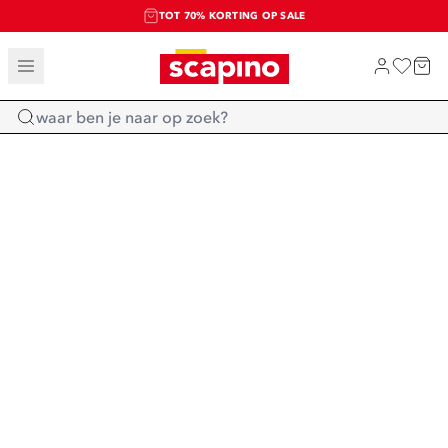
TOT 70% KORTING OP SALE
SALE: LAATSTE KANS!
SHOP NIEUW
Home