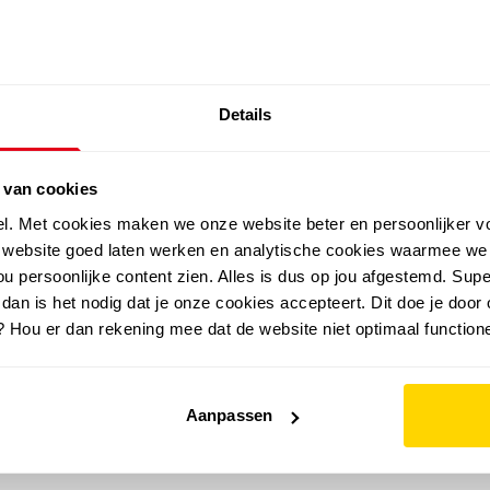
SALE: LAATSTE KANS!
Details
outdoor
zomer
merken
folder
sale
 van cookies
el. Met cookies maken we onze website beter en persoonlijker v
e website goed laten werken en analytische cookies waarmee we
u persoonlijke content zien. Alles is dus op jou afgestemd. Supe
 dan is het nodig dat je onze cookies accepteert. Dit doe je door 
? Hou er dan rekening mee dat de website niet optimaal functione
Aanpassen