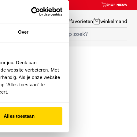
SHOP NIEUW
mijn account
favorieten
winkelmand
Over
oor jou. Denk aan
 de website verbeteren. Met
rhandig. Als je onze website
op "Alles toestaan" te
ert.
Alles toestaan