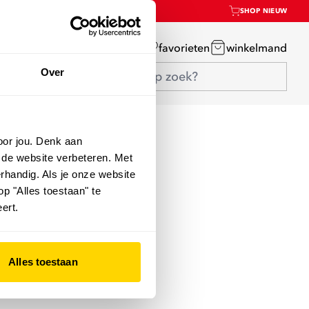
SHOP NIEUW
mijn account
favorieten
winkelmand
Over
oor jou. Denk aan
 de website verbeteren. Met
rhandig. Als je onze website
op "Alles toestaan" te
ert.
Alles toestaan