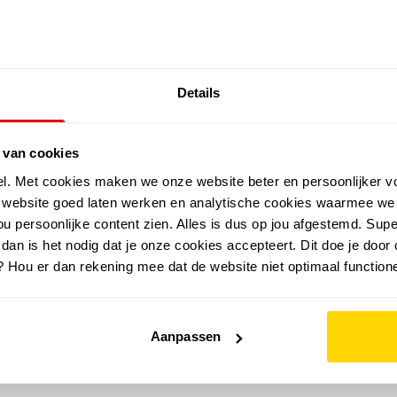
SALE: LAATSTE KANS!
Details
outdoor
zomer
merken
folder
sale
 van cookies
el. Met cookies maken we onze website beter en persoonlijker v
e website goed laten werken en analytische cookies waarmee we
u persoonlijke content zien. Alles is dus op jou afgestemd. Supe
 dan is het nodig dat je onze cookies accepteert. Dit doe je door 
? Hou er dan rekening mee dat de website niet optimaal functione
Aanpassen