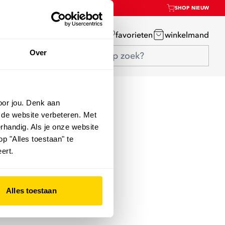
SHOP NIEUW
mijn account
favorieten
winkelmand
Over
oor jou. Denk aan
 de website verbeteren. Met
rhandig. Als je onze website
op "Alles toestaan" te
ert.
Alles toestaan