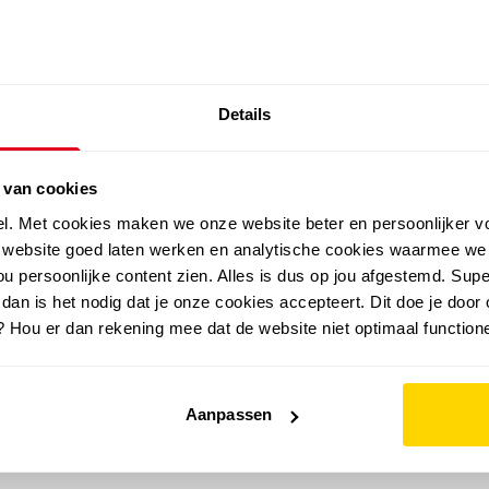
SALE: LAATSTE KANS!
Details
outdoor
zomer
merken
folder
sale
 van cookies
el. Met cookies maken we onze website beter en persoonlijker v
e website goed laten werken en analytische cookies waarmee we
u persoonlijke content zien. Alles is dus op jou afgestemd. Supe
 dan is het nodig dat je onze cookies accepteert. Dit doe je door 
? Hou er dan rekening mee dat de website niet optimaal functione
Aanpassen