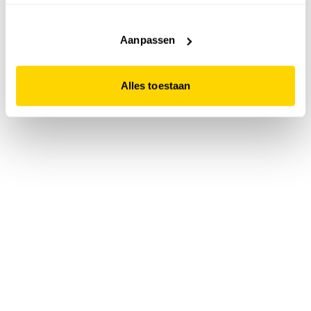
accepteert. Dit doe je door op "Alles toestaan" te klikken.
Liever geen cookies? Hou er dan rekening mee dat de
website niet optimaal functioneert.
Aanpassen
Alles toestaan