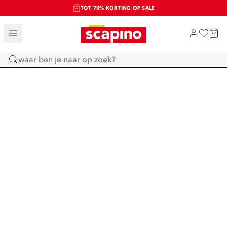
TOT 70% KORTING OP SALE
SALE: LAATSTE KANS!
SHOP NIEUW
Home