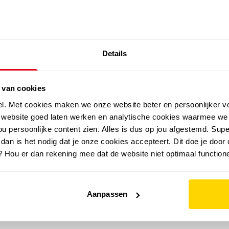
SALE: LAATSTE KANS!
Details
outdoor
zomer
merken
folder
sale
 van cookies
el. Met cookies maken we onze website beter en persoonlijker v
e website goed laten werken en analytische cookies waarmee we
u persoonlijke content zien. Alles is dus op jou afgestemd. Supe
 dan is het nodig dat je onze cookies accepteert. Dit doe je door 
? Hou er dan rekening mee dat de website niet optimaal functione
Aanpassen