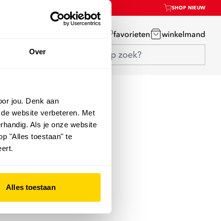
SHOP NIEUW
mijn account
favorieten
winkelmand
Over
oor jou. Denk aan
 de website verbeteren. Met
rhandig. Als je onze website
op "Alles toestaan" te
ert.
Alles toestaan