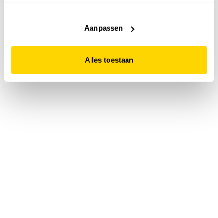
accepteert. Dit doe je door op "Alles toestaan" te klikken.
Liever geen cookies? Hou er dan rekening mee dat de
website niet optimaal functioneert.
Aanpassen
Alles toestaan