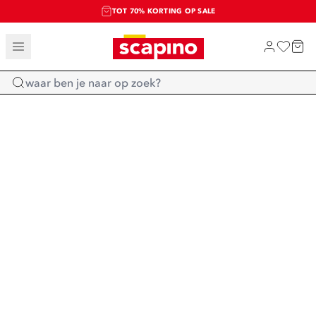
TOT 70% KORTING OP SALE
SALE: LAATSTE KANS!
SHOP NIEUW
Home