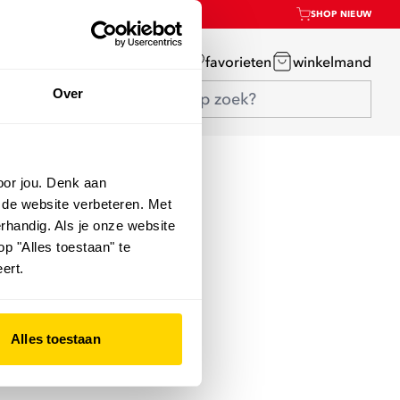
SHOP NIEUW
mijn account
favorieten
winkelmand
Over
oor jou. Denk aan
 de website verbeteren. Met
rhandig. Als je onze website
op "Alles toestaan" te
ert.
Alles toestaan