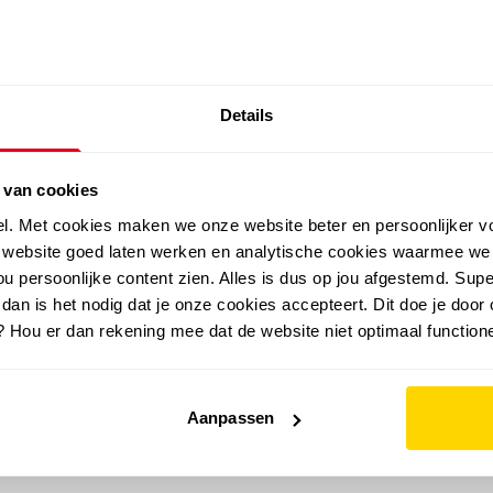
SALE: LAATSTE KANS!
Details
outdoor
zomer
merken
folder
sale
 van cookies
el. Met cookies maken we onze website beter en persoonlijker v
e website goed laten werken en analytische cookies waarmee we
u persoonlijke content zien. Alles is dus op jou afgestemd. Supe
 dan is het nodig dat je onze cookies accepteert. Dit doe je door 
? Hou er dan rekening mee dat de website niet optimaal functione
Aanpassen