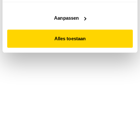
accepteert. Dit doe je door op "Alles toestaan" te klikken.
Liever geen cookies? Hou er dan rekening mee dat de
website niet optimaal functioneert.
Aanpassen
Alles toestaan