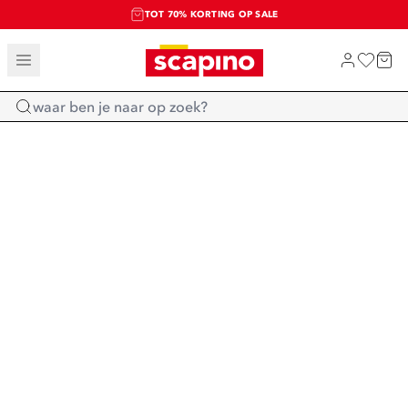
TOT 70% KORTING OP SALE
SALE: LAATSTE KANS!
SHOP NIEUW
Home