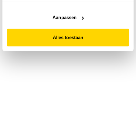
accepteert. Dit doe je door op "Alles toestaan" te klikken.
Liever geen cookies? Hou er dan rekening mee dat de
website niet optimaal functioneert.
Aanpassen
Alles toestaan