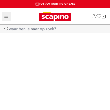
TOT 70% KORTING OP SALE
SALE: LAATSTE KANS!
SHOP NIEUW
Home