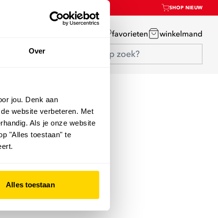
SHOP NIEUW
mijn account
favorieten
winkelmand
Over
oor jou. Denk aan
 de website verbeteren. Met
rhandig. Als je onze website
op "Alles toestaan" te
ert.
Alles toestaan