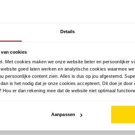
SALE: LAATSTE KANS!
Details
outdoor
zomer
merken
folder
sale
 van cookies
el. Met cookies maken we onze website beter en persoonlijker v
e website goed laten werken en analytische cookies waarmee we
u persoonlijke content zien. Alles is dus op jou afgestemd. Supe
 dan is het nodig dat je onze cookies accepteert. Dit doe je door 
? Hou er dan rekening mee dat de website niet optimaal functione
Aanpassen