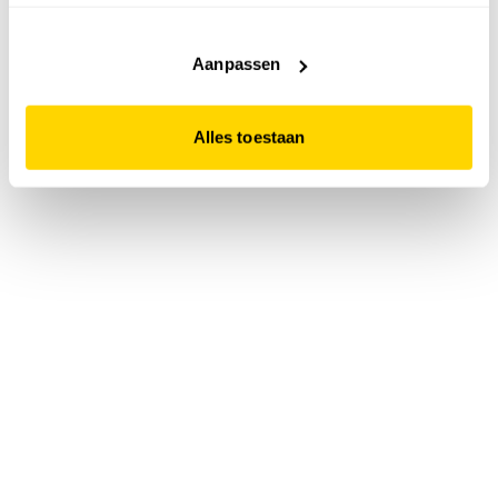
accepteert. Dit doe je door op "Alles toestaan" te klikken.
Liever geen cookies? Hou er dan rekening mee dat de
website niet optimaal functioneert.
Aanpassen
Alles toestaan