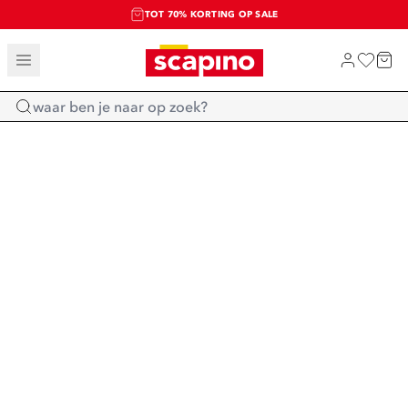
TOT 70% KORTING OP SALE
SALE: LAATSTE KANS!
SHOP NIEUW
Home