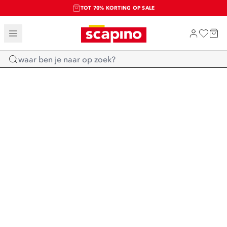
TOT 70% KORTING OP SALE
SALE: LAATSTE KANS!
SHOP NIEUW
Home