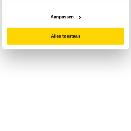
accepteert. Dit doe je door op "Alles toestaan" te klikken.
Liever geen cookies? Hou er dan rekening mee dat de
website niet optimaal functioneert.
Aanpassen
Alles toestaan