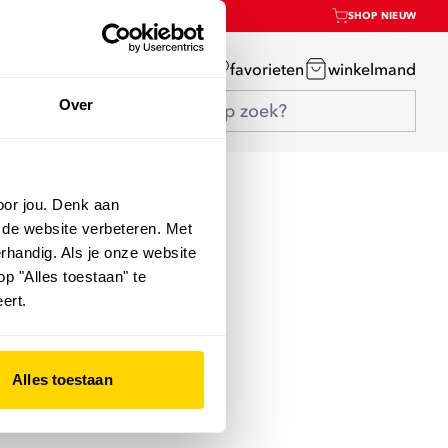
SHOP NIEUW
mijn account
favorieten
winkelmand
Over
oor jou. Denk aan
 de website verbeteren. Met
rhandig. Als je onze website
op "Alles toestaan" te
ert.
Alles toestaan