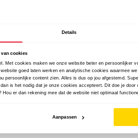
SALE: LAATSTE KANS!
Details
outdoor
zomer
merken
folder
sale
 van cookies
el. Met cookies maken we onze website beter en persoonlijker v
e website goed laten werken en analytische cookies waarmee we
u persoonlijke content zien. Alles is dus op jou afgestemd. Supe
 dan is het nodig dat je onze cookies accepteert. Dit doe je door 
? Hou er dan rekening mee dat de website niet optimaal functione
Aanpassen