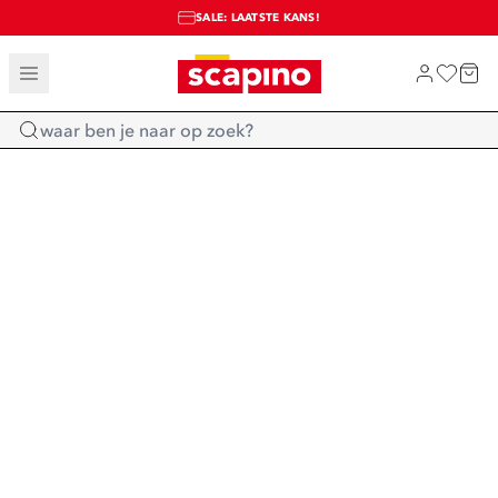
SALE: LAATSTE KANS!
TOT 70% KORTING OP SALE
SHOP NIEUW
Home