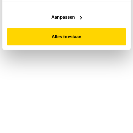
accepteert. Dit doe je door op "Alles toestaan" te klikken.
Liever geen cookies? Hou er dan rekening mee dat de
website niet optimaal functioneert.
Aanpassen
Alles toestaan