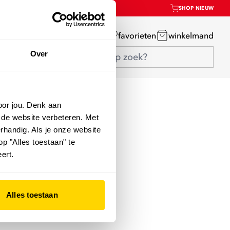
SHOP NIEUW
mijn account
favorieten
winkelmand
Over
oor jou. Denk aan
 de website verbeteren. Met
rhandig. Als je onze website
op "Alles toestaan" te
ert.
Alles toestaan