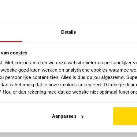
SALE: LAATSTE KANS!
Details
outdoor
zomer
merken
folder
sale
 van cookies
el. Met cookies maken we onze website beter en persoonlijker v
e website goed laten werken en analytische cookies waarmee we
u persoonlijke content zien. Alles is dus op jou afgestemd. Supe
 dan is het nodig dat je onze cookies accepteert. Dit doe je door 
? Hou er dan rekening mee dat de website niet optimaal functione
Aanpassen