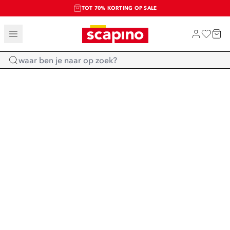
TOT 70% KORTING OP SALE
SALE: LAATSTE KANS!
SHOP NIEUW
Home