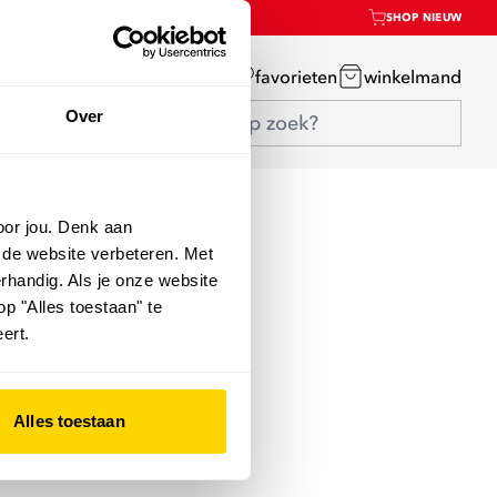
SHOP NIEUW
mijn account
favorieten
winkelmand
Over
oor jou. Denk aan
 de website verbeteren. Met
rhandig. Als je onze website
op "Alles toestaan" te
ert.
Alles toestaan