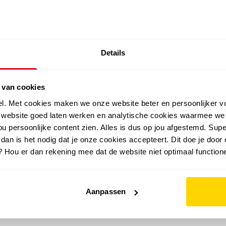
SALE: LAATSTE KANS!
Details
outdoor
zomer
merken
folder
sale
 van cookies
el. Met cookies maken we onze website beter en persoonlijker v
e website goed laten werken en analytische cookies waarmee we
u persoonlijke content zien. Alles is dus op jou afgestemd. Supe
 dan is het nodig dat je onze cookies accepteert. Dit doe je door 
? Hou er dan rekening mee dat de website niet optimaal functione
Aanpassen