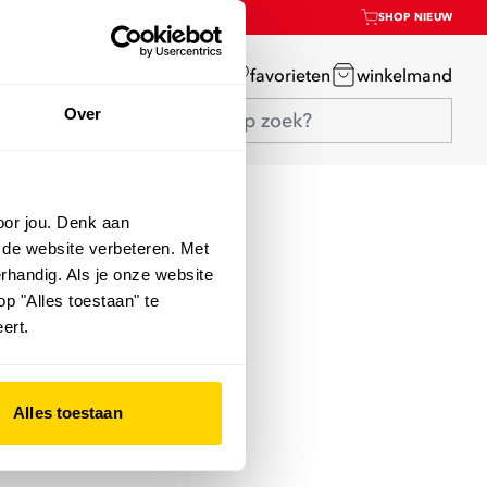
SHOP NIEUW
mijn account
favorieten
winkelmand
Over
oor jou. Denk aan
 de website verbeteren. Met
rhandig. Als je onze website
op "Alles toestaan" te
ert.
Alles toestaan