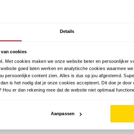
SALE: LAATSTE KANS!
Details
outdoor
zomer
merken
folder
sale
 van cookies
el. Met cookies maken we onze website beter en persoonlijker v
e website goed laten werken en analytische cookies waarmee we
u persoonlijke content zien. Alles is dus op jou afgestemd. Supe
 dan is het nodig dat je onze cookies accepteert. Dit doe je door 
? Hou er dan rekening mee dat de website niet optimaal functione
Aanpassen