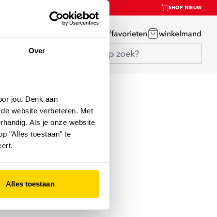
SHOP NIEUW
mijn account
favorieten
winkelmand
Over
oor jou. Denk aan
 de website verbeteren. Met
rhandig. Als je onze website
op "Alles toestaan" te
ert.
Alles toestaan