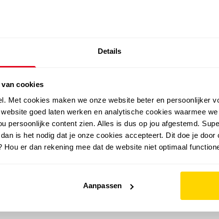
SALE: LAATSTE KANS!
Details
outdoor
zomer
merken
folder
sale
 van cookies
el. Met cookies maken we onze website beter en persoonlijker v
e website goed laten werken en analytische cookies waarmee we
u persoonlijke content zien. Alles is dus op jou afgestemd. Supe
 dan is het nodig dat je onze cookies accepteert. Dit doe je door 
? Hou er dan rekening mee dat de website niet optimaal functione
Aanpassen