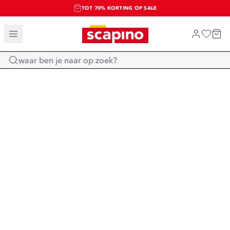
TOT 70% KORTING OP SALE
SALE: LAATSTE KANS!
SHOP NIEUW
Home