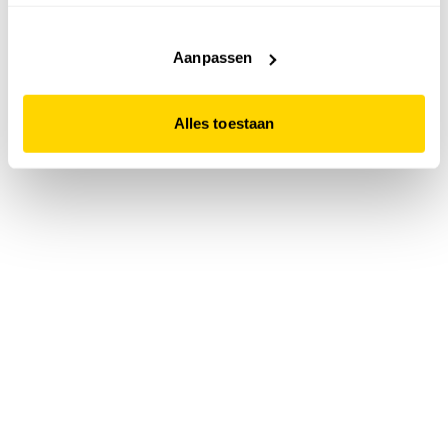
accepteert. Dit doe je door op "Alles toestaan" te klikken.
Liever geen cookies? Hou er dan rekening mee dat de
website niet optimaal functioneert.
Aanpassen
Alles toestaan