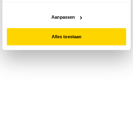
accepteert. Dit doe je door op "Alles toestaan" te klikken.
Liever geen cookies? Hou er dan rekening mee dat de
website niet optimaal functioneert.
Aanpassen
Alles toestaan