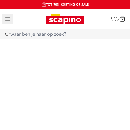
TOT 70% KORTING OP SALE
SALE: LAATSTE KANS!
SHOP NIEUW
Home