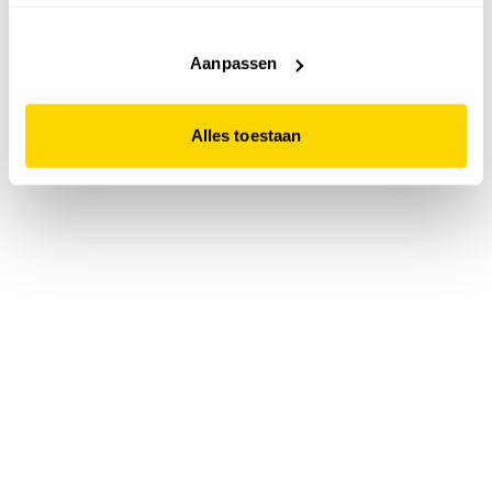
accepteert. Dit doe je door op "Alles toestaan" te klikken.
Liever geen cookies? Hou er dan rekening mee dat de
website niet optimaal functioneert.
Aanpassen
Alles toestaan