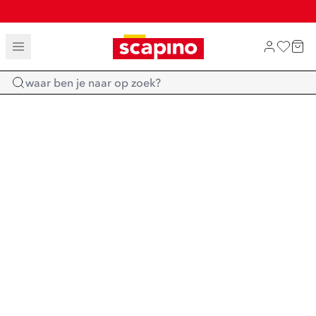
TOT 70% KORTING OP SALE
SALE: LAATSTE KANS!
SHOP NIEUW
Home