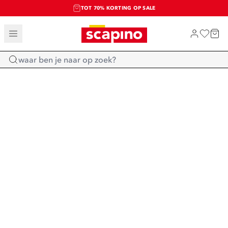
TOT 70% KORTING OP SALE
SALE: LAATSTE KANS!
SHOP NIEUW
Home