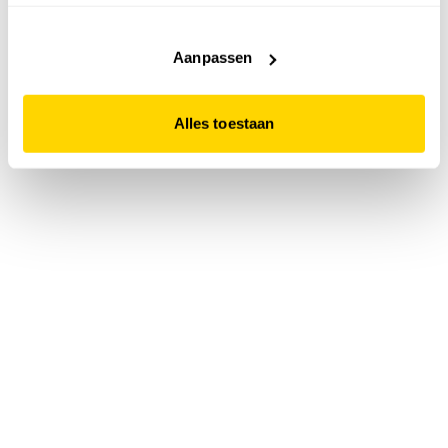
accepteert. Dit doe je door op "Alles toestaan" te klikken.
Liever geen cookies? Hou er dan rekening mee dat de
website niet optimaal functioneert.
Aanpassen
Alles toestaan