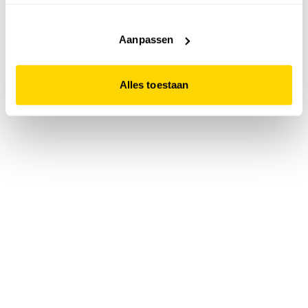
accepteert. Dit doe je door op "Alles toestaan" te klikken.
Liever geen cookies? Hou er dan rekening mee dat de
website niet optimaal functioneert.
Aanpassen
Alles toestaan