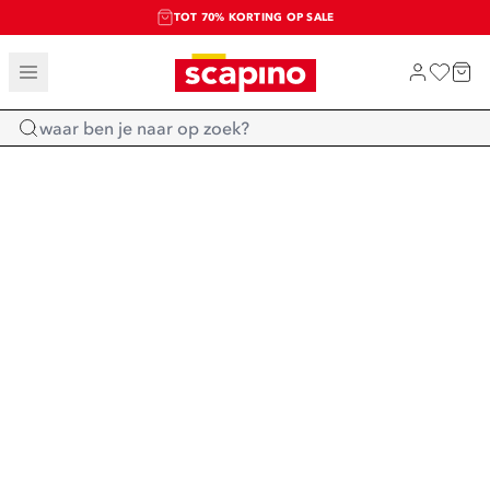
TOT 70% KORTING OP SALE
SALE: LAATSTE KANS!
SHOP NIEUW
Home