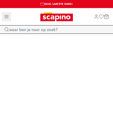
SALE: LAATSTE KANS!
TOT 70% KORTING OP SALE
SHOP NIEUW
Home