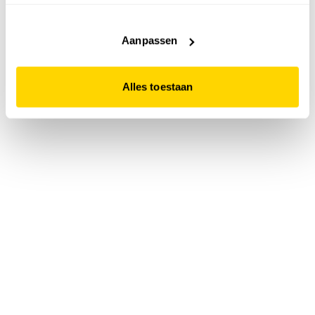
accepteert. Dit doe je door op "Alles toestaan" te klikken.
Liever geen cookies? Hou er dan rekening mee dat de
website niet optimaal functioneert.
Aanpassen
Alles toestaan