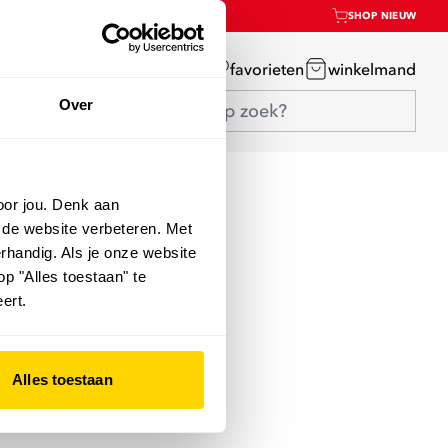
SHOP NIEUW
mijn account
favorieten
winkelmand
Over
oor jou. Denk aan
 de website verbeteren. Met
rhandig. Als je onze website
op "Alles toestaan" te
ert.
Alles toestaan