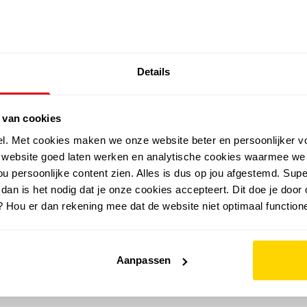
SALE: LAATSTE KANS!
Details
outdoor
zomer
merken
folder
sale
 van cookies
el. Met cookies maken we onze website beter en persoonlijker v
e website goed laten werken en analytische cookies waarmee we
u persoonlijke content zien. Alles is dus op jou afgestemd. Supe
 dan is het nodig dat je onze cookies accepteert. Dit doe je door 
? Hou er dan rekening mee dat de website niet optimaal functione
Aanpassen