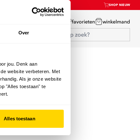
SHOP NIEUW
mijn account
favorieten
winkelmand
Over
oor jou. Denk aan
 de website verbeteren. Met
rhandig. Als je onze website
op "Alles toestaan" te
ert.
Alles toestaan