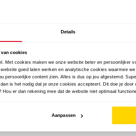
SALE: LAATSTE KANS!
Details
outdoor
zomer
merken
folder
sale
 van cookies
el. Met cookies maken we onze website beter en persoonlijker v
e website goed laten werken en analytische cookies waarmee we
u persoonlijke content zien. Alles is dus op jou afgestemd. Supe
 dan is het nodig dat je onze cookies accepteert. Dit doe je door 
? Hou er dan rekening mee dat de website niet optimaal functione
Aanpassen