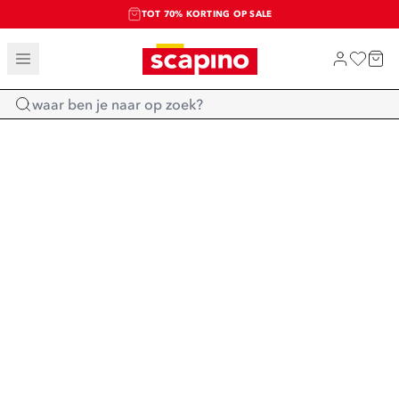
TOT 70% KORTING OP SALE
SALE: LAATSTE KANS!
SHOP NIEUW
Home