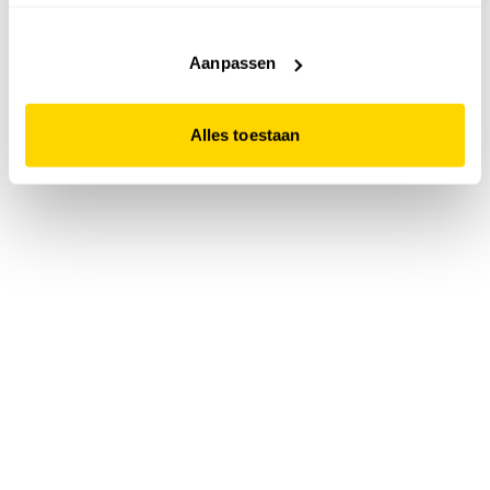
accepteert. Dit doe je door op "Alles toestaan" te klikken.
Liever geen cookies? Hou er dan rekening mee dat de
website niet optimaal functioneert.
Aanpassen
Alles toestaan