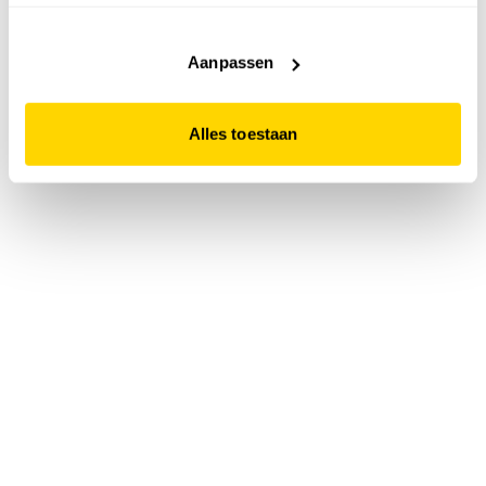
accepteert. Dit doe je door op "Alles toestaan" te klikken.
Liever geen cookies? Hou er dan rekening mee dat de
website niet optimaal functioneert.
Aanpassen
Alles toestaan