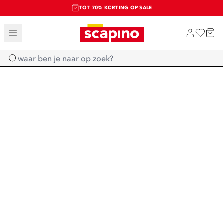
TOT 70% KORTING OP SALE
SALE: LAATSTE KANS!
SHOP NIEUW
Home