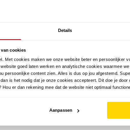
SALE: LAATSTE KANS!
Details
outdoor
zomer
merken
folder
sale
 van cookies
el. Met cookies maken we onze website beter en persoonlijker v
e website goed laten werken en analytische cookies waarmee we
u persoonlijke content zien. Alles is dus op jou afgestemd. Supe
 dan is het nodig dat je onze cookies accepteert. Dit doe je door 
? Hou er dan rekening mee dat de website niet optimaal functione
Aanpassen