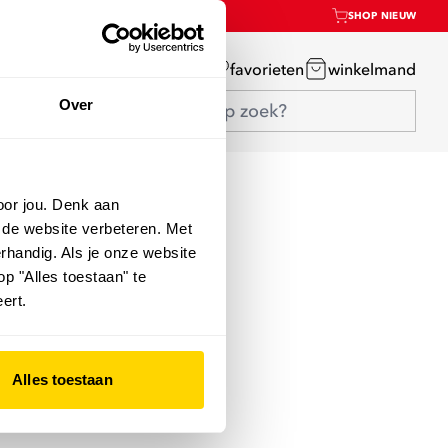
SHOP NIEUW
mijn account
favorieten
winkelmand
Over
oor jou. Denk aan
 de website verbeteren. Met
rhandig. Als je onze website
op "Alles toestaan" te
ert.
Alles toestaan