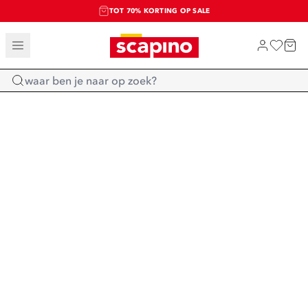
TOT 70% KORTING OP SALE
SALE: LAATSTE KANS!
SHOP NIEUW
Home