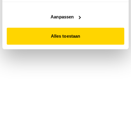
accepteert. Dit doe je door op "Alles toestaan" te klikken.
Liever geen cookies? Hou er dan rekening mee dat de
website niet optimaal functioneert.
Aanpassen
Alles toestaan