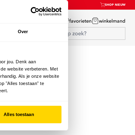
SHOP NIEUW
mijn account
favorieten
winkelmand
Over
oor jou. Denk aan
 de website verbeteren. Met
rhandig. Als je onze website
op "Alles toestaan" te
ert.
Alles toestaan