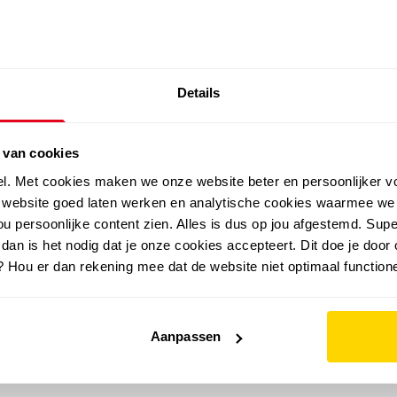
SALE: LAATSTE KANS!
Details
outdoor
zomer
merken
folder
sale
 van cookies
el. Met cookies maken we onze website beter en persoonlijker v
e website goed laten werken en analytische cookies waarmee we
u persoonlijke content zien. Alles is dus op jou afgestemd. Supe
 dan is het nodig dat je onze cookies accepteert. Dit doe je door 
? Hou er dan rekening mee dat de website niet optimaal functione
Aanpassen