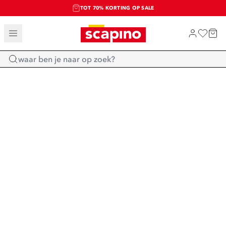
TOT 70% KORTING OP SALE
SALE: LAATSTE KANS!
SHOP NIEUW
Home