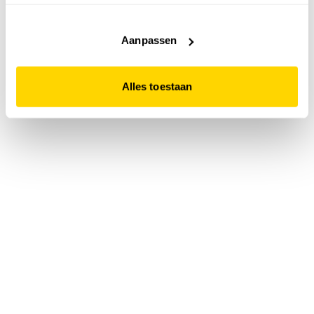
accepteert. Dit doe je door op "Alles toestaan" te klikken.
Liever geen cookies? Hou er dan rekening mee dat de
website niet optimaal functioneert.
Aanpassen
Alles toestaan