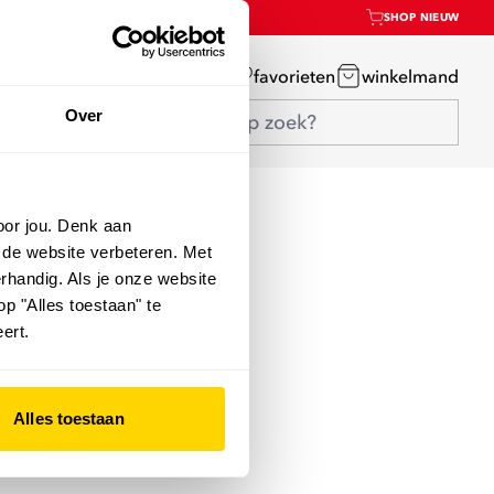
SHOP NIEUW
mijn account
favorieten
winkelmand
Over
oor jou. Denk aan
 de website verbeteren. Met
rhandig. Als je onze website
op "Alles toestaan" te
ert.
Alles toestaan