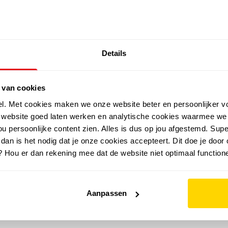
SALE: LAATSTE KANS!
Details
outdoor
zomer
merken
folder
sale
 van cookies
el. Met cookies maken we onze website beter en persoonlijker v
e website goed laten werken en analytische cookies waarmee we
u persoonlijke content zien. Alles is dus op jou afgestemd. Supe
 dan is het nodig dat je onze cookies accepteert. Dit doe je door 
? Hou er dan rekening mee dat de website niet optimaal functione
Aanpassen