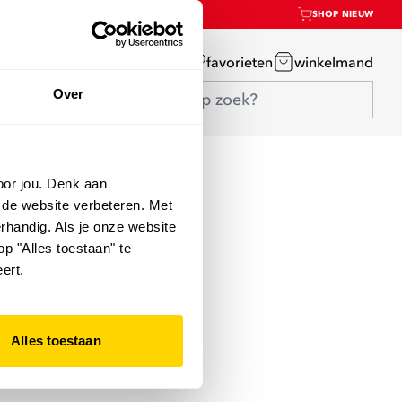
SHOP NIEUW
mijn account
favorieten
winkelmand
Over
oor jou. Denk aan
 de website verbeteren. Met
rhandig. Als je onze website
op "Alles toestaan" te
ert.
Alles toestaan