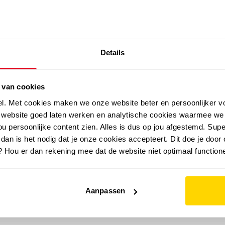
SALE: LAATSTE KANS!
Details
outdoor
zomer
merken
folder
sale
 van cookies
el. Met cookies maken we onze website beter en persoonlijker v
e website goed laten werken en analytische cookies waarmee we
u persoonlijke content zien. Alles is dus op jou afgestemd. Supe
 dan is het nodig dat je onze cookies accepteert. Dit doe je door 
? Hou er dan rekening mee dat de website niet optimaal functione
Aanpassen