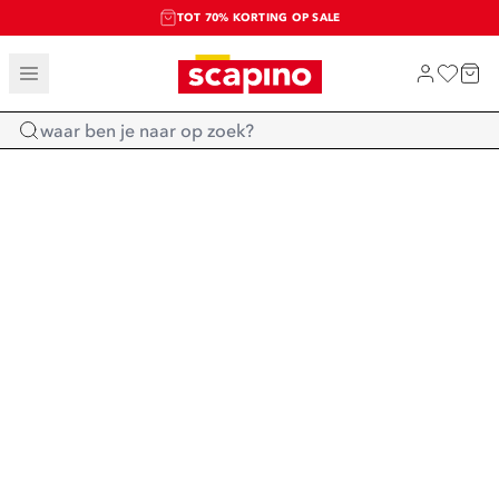
TOT 70% KORTING OP SALE
SALE: LAATSTE KANS!
SHOP NIEUW
Home