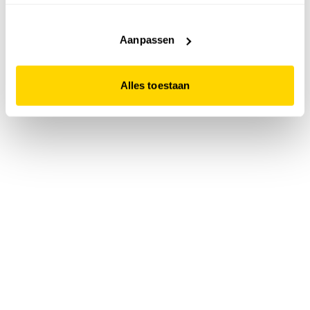
accepteert. Dit doe je door op "Alles toestaan" te klikken.
Liever geen cookies? Hou er dan rekening mee dat de
website niet optimaal functioneert.
Aanpassen
Alles toestaan