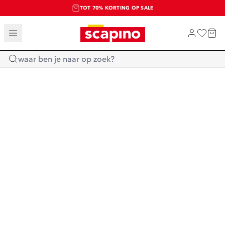
TOT 70% KORTING OP SALE
SALE: LAATSTE KANS!
SHOP NIEUW
Home