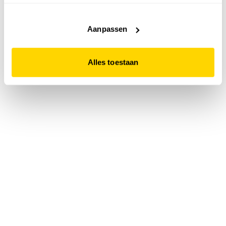
accepteert. Dit doe je door op "Alles toestaan" te klikken.
Liever geen cookies? Hou er dan rekening mee dat de
website niet optimaal functioneert.
Aanpassen
Alles toestaan