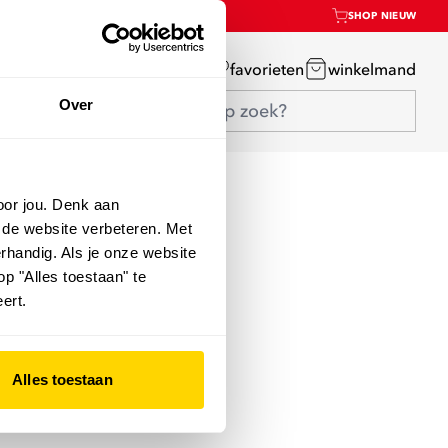
SHOP NIEUW
mijn account
favorieten
winkelmand
Over
oor jou. Denk aan
 de website verbeteren. Met
rhandig. Als je onze website
op "Alles toestaan" te
ert.
Alles toestaan