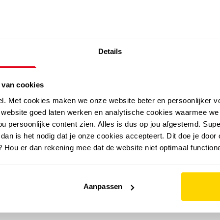
SALE: LAATSTE KANS!
Details
outdoor
zomer
merken
folder
sale
 van cookies
el. Met cookies maken we onze website beter en persoonlijker v
e website goed laten werken en analytische cookies waarmee we
u persoonlijke content zien. Alles is dus op jou afgestemd. Supe
 dan is het nodig dat je onze cookies accepteert. Dit doe je door 
? Hou er dan rekening mee dat de website niet optimaal functione
Aanpassen