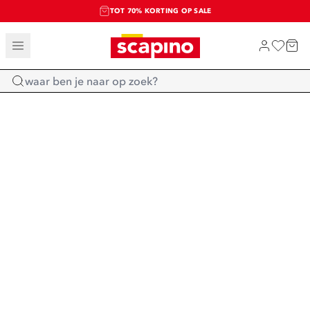
TOT 70% KORTING OP SALE
SALE: LAATSTE KANS!
SHOP NIEUW
Home