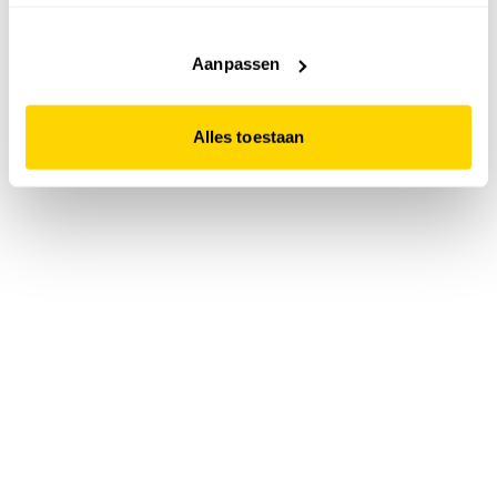
accepteert. Dit doe je door op "Alles toestaan" te klikken.
Liever geen cookies? Hou er dan rekening mee dat de
website niet optimaal functioneert.
Aanpassen
Alles toestaan