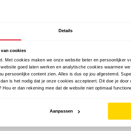
SALE: LAATSTE KANS!
Details
outdoor
zomer
merken
folder
sale
 van cookies
el. Met cookies maken we onze website beter en persoonlijker v
e website goed laten werken en analytische cookies waarmee we
u persoonlijke content zien. Alles is dus op jou afgestemd. Supe
 dan is het nodig dat je onze cookies accepteert. Dit doe je door 
? Hou er dan rekening mee dat de website niet optimaal functione
Aanpassen