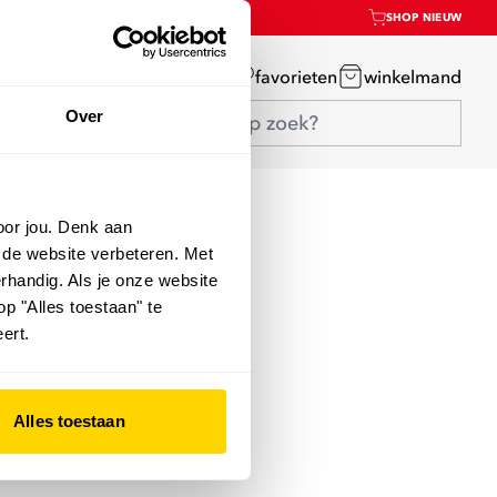
SHOP NIEUW
mijn account
favorieten
winkelmand
Over
oor jou. Denk aan
 de website verbeteren. Met
rhandig. Als je onze website
op "Alles toestaan" te
ert.
Alles toestaan