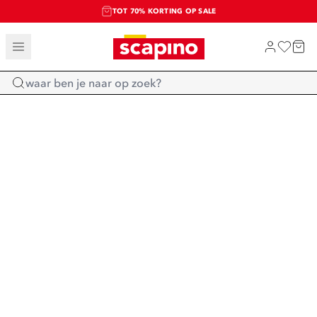
TOT 70% KORTING OP SALE
SALE: LAATSTE KANS!
SHOP NIEUW
Home