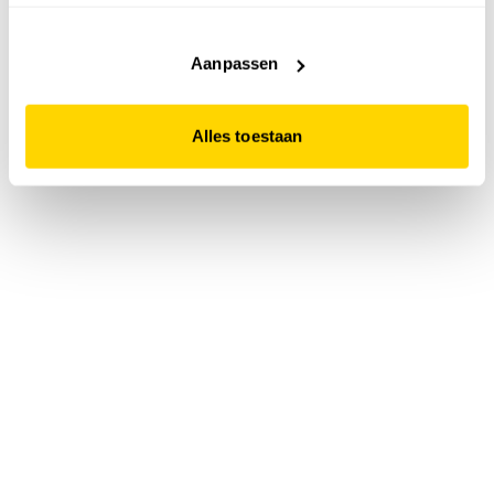
accepteert. Dit doe je door op "Alles toestaan" te klikken.
Liever geen cookies? Hou er dan rekening mee dat de
website niet optimaal functioneert.
Aanpassen
Alles toestaan