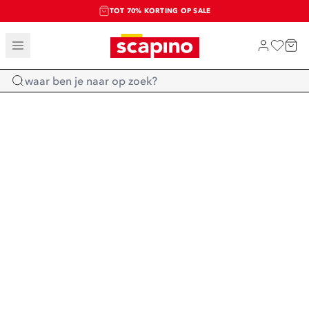
TOT 70% KORTING OP SALE
SALE: LAATSTE KANS!
SHOP NIEUW
Home