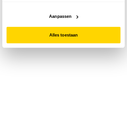
accepteert. Dit doe je door op "Alles toestaan" te klikken.
Liever geen cookies? Hou er dan rekening mee dat de
website niet optimaal functioneert.
Aanpassen
Alles toestaan