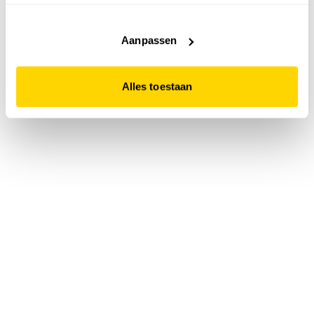
accepteert. Dit doe je door op "Alles toestaan" te klikken.
Liever geen cookies? Hou er dan rekening mee dat de
website niet optimaal functioneert.
Aanpassen
Alles toestaan