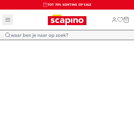
TOT 70% KORTING OP SALE
SALE: LAATSTE KANS!
SHOP NIEUW
Home